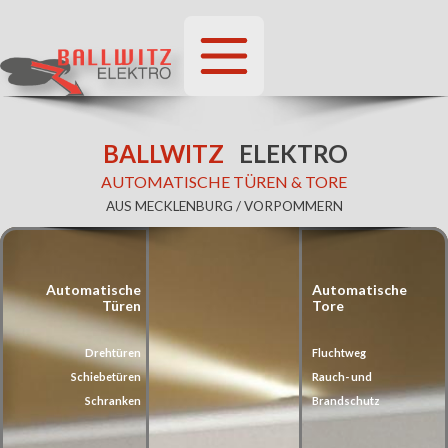
BALLWITZ
ELEKTRO
AUTOMATISCHE TÜREN & TORE
AUS MECKLENBURG / VORPOMMERN
Automatische
Automatische
Türen
Tore
Drehtüren
Fluchtweg
Schiebetüren
Rauch- und
Schranken
Brandschutz